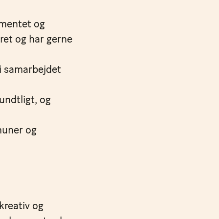
ementet og
eret og har gerne
 i samarbejdet
ndtligt, og
muner og
kreativ og