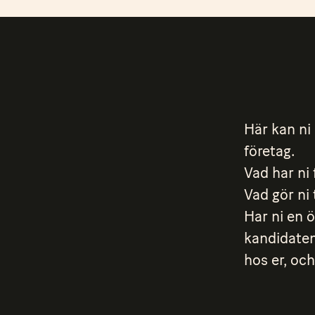
Här kan ni 
företag.
Vad har ni 
Vad gör ni
Har ni en 
kandidaten 
hos er, och