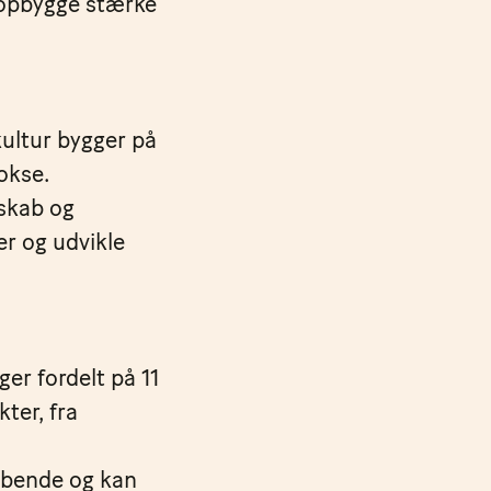
n opbygge stærke
kultur bygger på
okse.
dskab og
er og udvikle
er fordelt på 11
ter, fra
løbende og kan