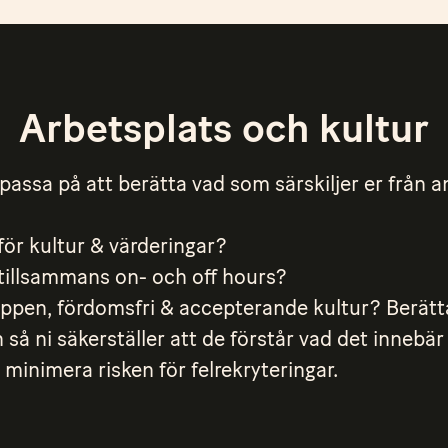
Arbetsplats och kultur
passa på att berätta vad som särskiljer er från 
för kultur & värderingar?
 tillsammans on- och off hours?
öppen, fördomsfri & accepterande kultur? Berätt
så ni säkerställer att de förstår vad det innebär
 minimera risken för felrekryteringar.