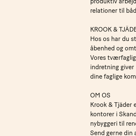
produktiv arbejd
relationer til bå
KROOK & TJÄDE
Hos os har du st
åbenhed og omta
Vores tværfaglig
indretning giver
dine faglige ko
OM OS
Krook & Tjäder e
kontorer i Skand
nybyggeri til re
Send gerne din 