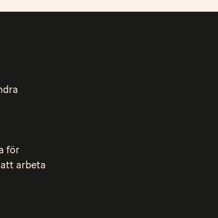
andra
a för
 att arbeta