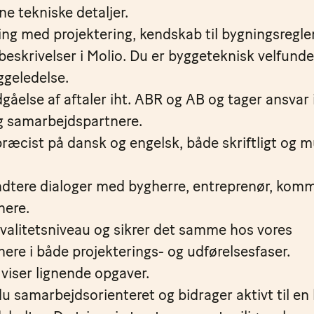
gne tekniske detaljer.
ing med projektering, kendskab til bygningsregl
beskrivelser i Molio. Du er byggeteknisk velfund
ggeledelse.
gåelse af aftaler iht. ABR og AB og tager ansvar
g samarbejdspartnere.
æcist på dansk og engelsk, både skriftligt og mu
håndtere dialoger med bygherre, entreprenør, kom
nere.
kvalitetsniveau og sikrer det samme hos vores
re i både projekterings- og udførelsesfaser.
 viser lignende opgaver.
 samarbejdsorienteret og bidrager aktivt til en 