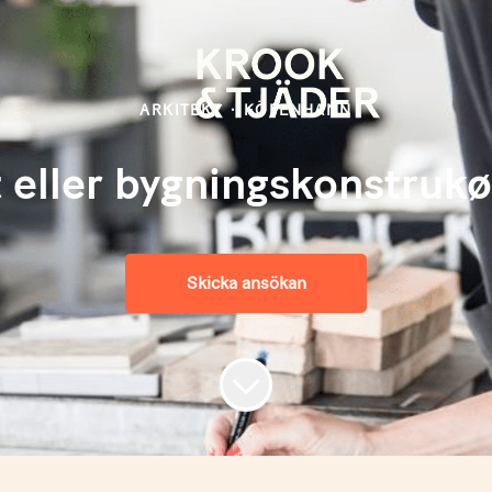
ARKITEKT
·
KÖPENHAMN
t eller bygningskonstrukø
Skicka ansökan