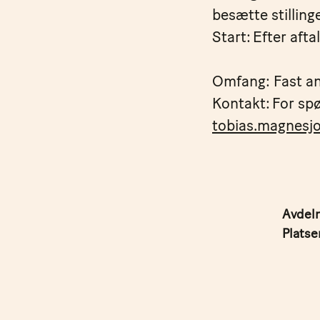
besætte stilling
Start: Efter afta
Omfang: Fast an
Kontakt: For spø
tobias.magnesjo
Avdel
Platse