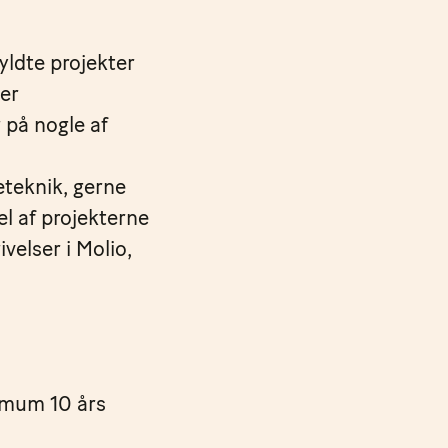
yldte projekter
ler
 på nogle af
eteknik, gerne
el af projekterne
velser i Molio,
imum 10 års