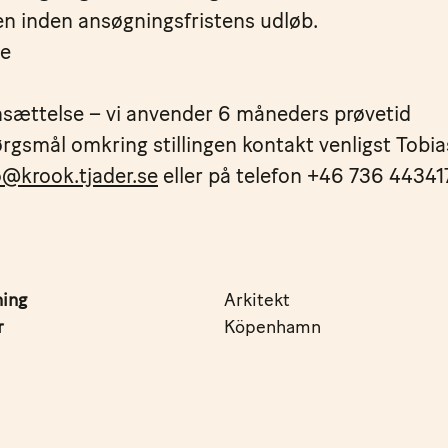
en inden ansøgningsfristens udløb.
le
sættelse – vi anvender 6 måneders prøvetid
rgsmål omkring stillingen kontakt venligst Tobi
@krook.tjader.se
eller på telefon +46 736 443417
ning
Arkitekt
r
Köpenhamn