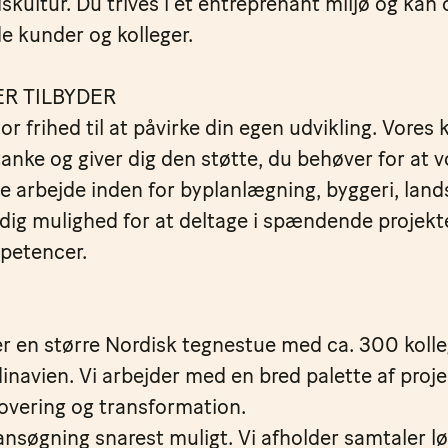
skultur. Du trives i et entreprenant miljø og ka
de kunder og kolleger.
R TILBYDER
or frihed til at påvirke din egen udvikling. Vores 
nke og giver dig den støtte, du behøver for at v
e arbejde inden for byplanlægning, byggeri, lan
 dig mulighed for at deltage i spændende projekt
mpetencer.
r en større Nordisk tegnestue med ca. 300 kolleg
inavien. Vi arbejder med en bred palette af projek
novering og transformation.
ansøgning snarest muligt. Vi afholder samtaler 