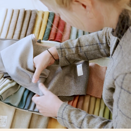
VI ÄR NYFIKNA PÅ
DIG!
Hos oss får du möjlighet att arbeta inom
arkitekturens alla delar med tillgång till ett
spektrum av kunskap inom arkitektur,
inredning, samhällsplanering, landskap,
fastighetsekonomi m.m. Här blir du en
självklar och viktig del i det team du ingår i.
Vi värdesätter goda relationer och omtanke
om varandra och våra kunder.