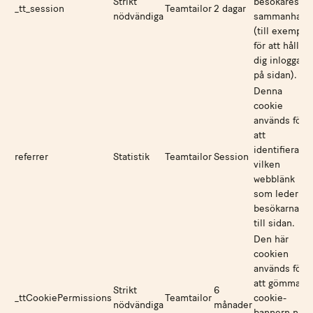
Strikt
besökares
_tt_session
Teamtailor
2 dagar
nödvändiga
sammanhang
(till exempel
för att hålla
dig inloggad
på sidan).
Denna
cookie
används för
att
identifiera
referrer
Statistik
Teamtailor
Session
vilken
webblänk
som leder
besökarna
till sidan.
Den här
cookien
används för
att gömma
Strikt
6
_ttCookiePermissions
Teamtailor
cookie-
nödvändiga
månader
bannern när